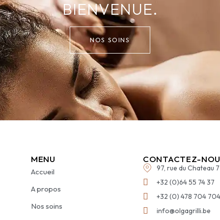
BIENVENUE.
NOS SOINS
MENU
CONTACTEZ-NOU
97, rue du Chateau 
Accueil
+32 (0)64 55 74 37
A propos
+32 (0) 478 704 70
Nos soins
info@olgagrilli.be