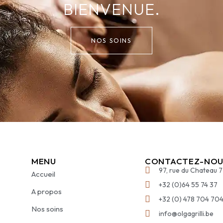
BIENVENUE.
NOS SOINS
MENU
CONTACTEZ-NOU
97, rue du Chateau 
Accueil
+32 (0)64 55 74 37
A propos
+32 (0) 478 704 70
Nos soins
info@olgagrilli.be