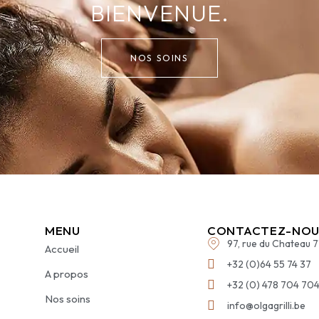
BIENVENUE.
NOS SOINS
MENU
CONTACTEZ-NOU
97, rue du Chateau 
Accueil
+32 (0)64 55 74 37
A propos
+32 (0) 478 704 70
Nos soins
info@olgagrilli.be