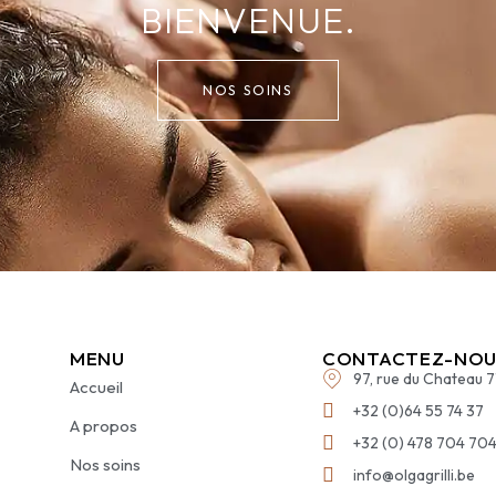
BIENVENUE.
NOS SOINS
MENU
CONTACTEZ-NOU
97, rue du Chateau 
Accueil
+32 (0)64 55 74 37
A propos
+32 (0) 478 704 70
Nos soins
info@olgagrilli.be