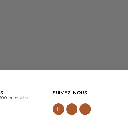
S
SUIVEZ-NOUS
7100 La Louvière
4