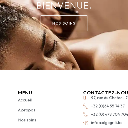
BIENVENUE.
NOS SOINS
MENU
CONTACTEZ-NOU
97, rue du Chateau 
Accueil
+32 (0)64 55 74 37
A propos
+32 (0) 478 704 70
Nos soins
info@olgagrilli.be