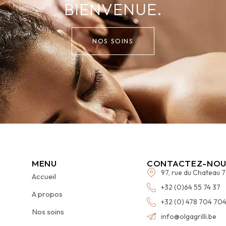
BIENVENUE.
NOS SOINS
MENU
CONTACTEZ-NOU
97, rue du Chateau 
Accueil
+32 (0)64 55 74 37
A propos
+32 (0) 478 704 70
Nos soins
info@olgagrilli.be