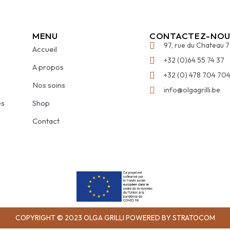
MENU
CONTACTEZ-NOU
97, rue du Chateau 
Accueil
+32 (0)64 55 74 37
A propos
+32 (0) 478 704 70
Nos soins
info@olgagrilli.be
es
Shop
Contact
COPYRIGHT © 2023 OLGA GRILLI POWERED BY STRATOCOM